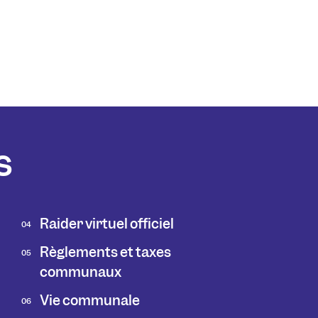
s
Raider virtuel officiel
04
Règlements et taxes
05
communaux
Vie communale
06