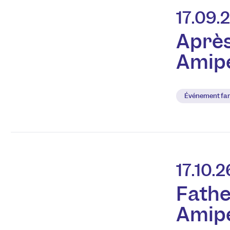
17.09.
Après
Amip
Événement fam
17.10.2
Fathe
Amip