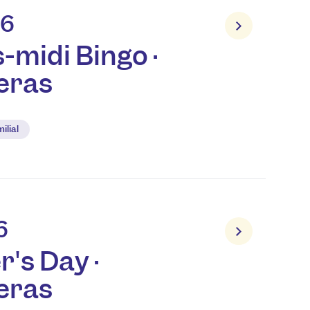
26
-midi Bingo ·
eras
ilial
6
r's Day ·
eras