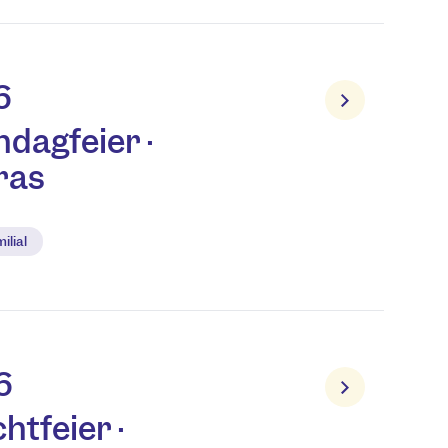
6
dagfeier ·
ras
ilial
6
htfeier ·