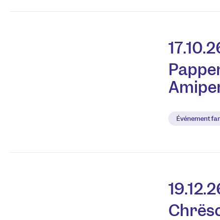
17.10.2
Pappen
Amipe
Événement fam
19.12.2
Chrësc