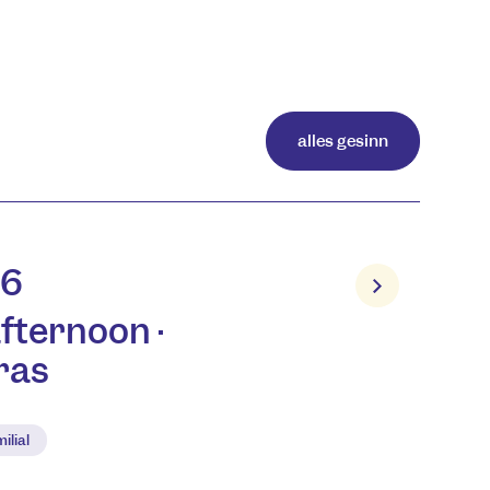
alles gesinn
26
fternoon ·
ras
ilial