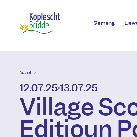
Skip to main content
Gemeng
Liew
Accueil
12.07.25
13.07.25
Village Sco
Editioun P