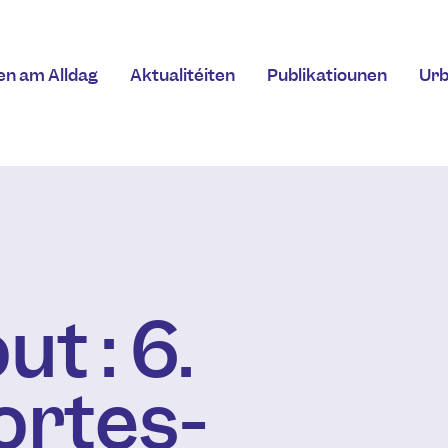
en am Alldag
Aktualitéiten
Publikatiounen
Ur
ut : 6.
ortes-