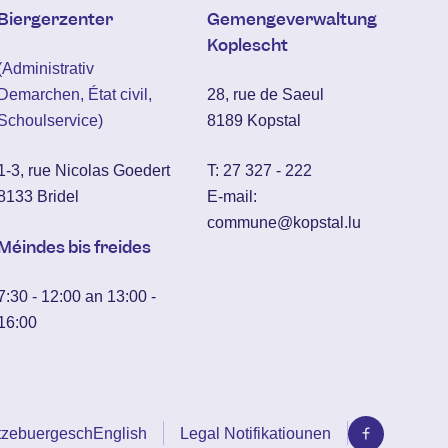
Biergerzenter
Gemengeverwaltung
Koplescht
(Administrativ
Demarchen, État civil,
28, rue de Saeul
Schoulservice)
8189 Kopstal
1-3, rue Nicolas Goedert
T:
27 327 - 222
8133 Bridel
E-mail:
commune@kopstal.lu
Méindes bis freides
7:30 - 12:00 an 13:00 -
16:00
tzebuergesch
English
Legal Notifikatiounen