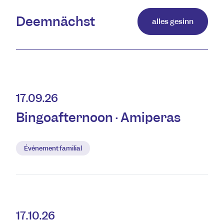
Deemnächst
alles gesinn
17.09.26
Bingoafternoon · Amiperas
Événement familial
17.10.26