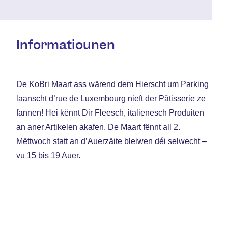
Informatiounen
De KoBri Maart ass wärend dem Hierscht um Parking
laanscht d’rue de Luxembourg nieft der Pâtisserie ze
fannen! Hei kënnt Dir Fleesch, italienesch Produiten
an aner Artikelen akafen. De Maart fënnt all 2.
Mëttwoch statt an d’Auerzäite bleiwen déi selwecht –
vu 15 bis 19 Auer.