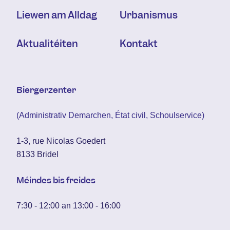
Liewen am Alldag
Urbanismus
Aktualitéiten
Kontakt
Biergerzenter
(Administrativ Demarchen, État civil, Schoulservice)
1-3, rue Nicolas Goedert
8133 Bridel
Méindes bis freides
7:30 - 12:00 an 13:00 - 16:00