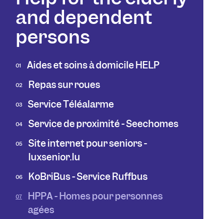
and dependent
persons
Aides et soins à domicile HELP
01
Repas sur roues
02
Service Téléalarme
03
Service de proximité - Seechomes
04
Site internet pour seniors -
05
luxsenior.lu
KoBriBus - Service Ruffbus
06
HPPA - Homes pour personnes
07
agées