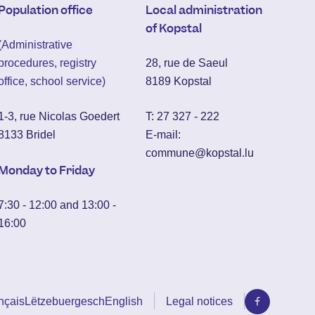
Population office
Local administration
of Kopstal
(Administrative
procedures, registry
28, rue de Saeul
office, school service)
8189 Kopstal
1-3, rue Nicolas Goedert
T:
27 327 - 222
8133 Bridel
E-mail:
commune@kopstal.lu
Monday to Friday
7:30 - 12:00 and 13:00 -
16:00
nçais
Lëtzebuergesch
English
Legal notices