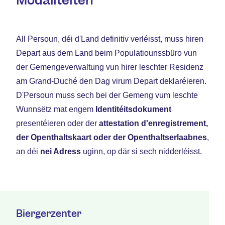
Modalitéiten
All Persoun, déi d'Land definitiv verléisst, muss hiren
Depart aus dem Land beim Populatiounssbüro vun
der Gemengeverwaltung vun hirer leschter Residenz
am Grand-Duché den Dag virum Depart deklaréieren.
D'Persoun muss sech bei der Gemeng vum leschte
Wunnsëtz mat engem
Identitéitsdokument
presentéieren oder der
attestation d'enregistrement,
der Openthaltskaart oder der Openthaltserlaabnes
,
an déi
nei Adress
uginn, op där si sech nidderléisst.
Biergerzenter