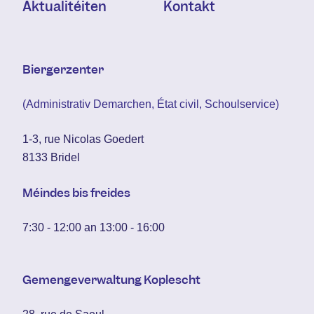
Aktualitéiten
Kontakt
Biergerzenter
(Administrativ Demarchen, État civil, Schoulservice)
1-3, rue Nicolas Goedert
8133 Bridel
Méindes bis freides
7:30 - 12:00 an 13:00 - 16:00
Gemengeverwaltung Koplescht