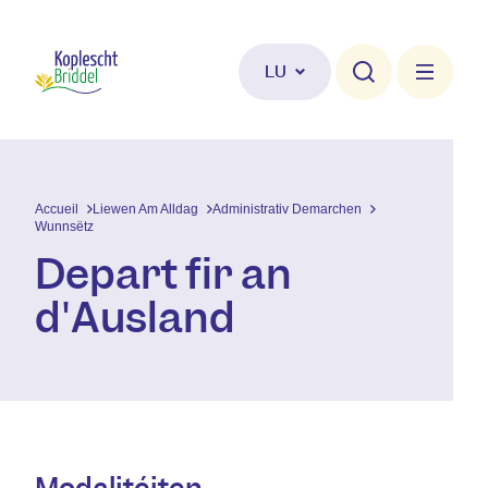
Skip to main content
LU
Accueil
Liewen Am Alldag
Administrativ Demarchen
Wunnsëtz
Depart fir an
d'Ausland