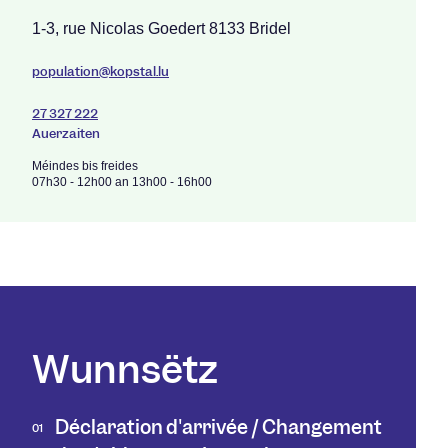
1-3, rue Nicolas Goedert 8133 Bridel
population@kopstal.lu
27 327 222
Auerzäiten
Méindes bis freides
07h30 - 12h00 an 13h00 - 16h00
Wunnsëtz
Déclaration d'arrivée / Changement
01