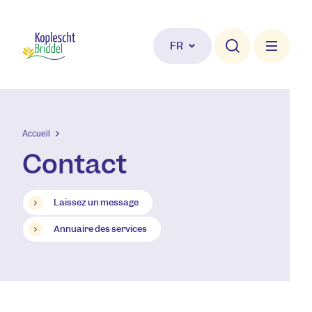
Aller au contenu principal
FR
Accueil
Contact
Laissez un message
Annuaire des services