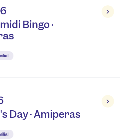
26
midi Bingo ·
ras
ilial
6
's Day · Amiperas
ilial