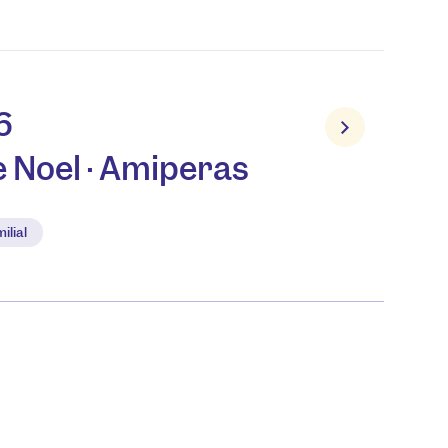
6
e Noël · Amiperas
ilial