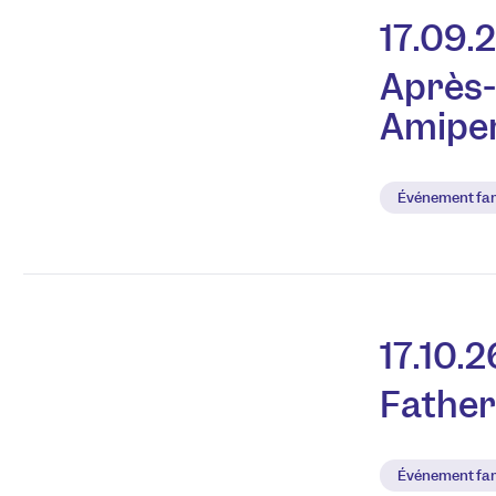
17.09.
Après-
Amipe
Événement fam
17.10.2
Father
Événement fam