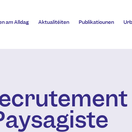
en am Alldag
Aktualitéiten
Publikatiounen
Ur
recrutement
Paysagiste