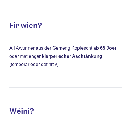
Fir wien?
All Awunner aus der Gemeng Koplescht
ab 65 Joer
oder mat enger
kierperlecher Aschränkung
(temporär oder definitiv).
Wéini?