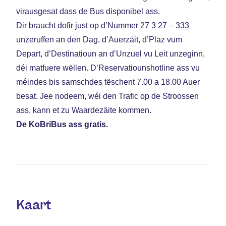
virausgesat dass de Bus disponibel ass.
Dir braucht dofir just op d’Nummer
27 3 27 – 333
unzeruffen an den Dag, d’Auerzäit, d’Plaz vum
Depart, d’Destinatioun an d’Unzuel vu Leit unzeginn,
déi matfuere wëllen. D’Reservatiounshotline ass vu
méindes bis samschdes tëschent 7.00 a 18.00 Auer
besat. Jee nodeem, wéi den Trafic op de Stroossen
ass, kann et zu Waardezäite kommen.
De KoBriBus ass gratis.
Kaart