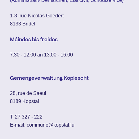
(Administrativ Demarchen, État civil, Schoulservice)
1-3, rue Nicolas Goedert
8133 Bridel
Méindes bis freides
7:30 - 12:00 an 13:00 - 16:00
Gemengeverwaltung Koplescht
28, rue de Saeul
8189 Kopstal
T:
27 327 - 222
E-mail:
commune@kopstal.lu