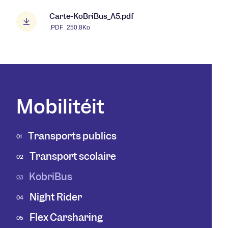
Carte-KoBriBus_A5.pdf
.PDF
250.8Ko
Mobilitéit
Transports publics
01
Transport scolaire
02
KobriBus
03
Night Rider
04
Flex Carsharing
05