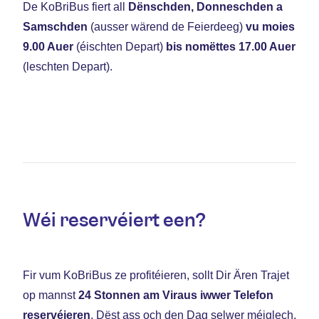
De KoBriBus fiert all
Dënschden, Donneschden a
Samschden
(ausser wärend de Feierdeeg)
vu moies
9.00 Auer
(éischten Depart)
bis nomëttes 17.00 Auer
(leschten Depart).
Wéi reservéiert een?
Fir vum KoBriBus ze profitéieren, sollt Dir Ären Trajet
op mannst
24 Stonnen am Viraus
iwwer Telefon
reservéieren
. Dëst ass och den Dag selwer méiglech,