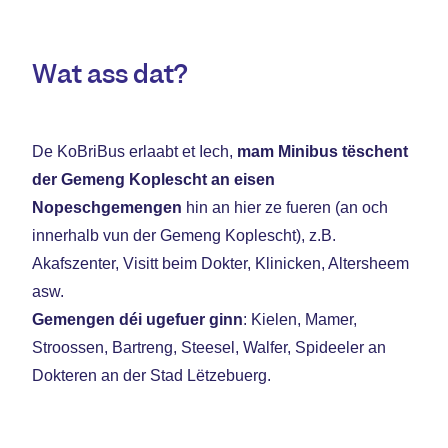
Wat ass dat?
De KoBriBus erlaabt et Iech,
mam Minibus tëschent
der Gemeng Koplescht an eisen
Nopeschgemengen
hin an hier ze fueren (an och
innerhalb vun der Gemeng Koplescht), z.B.
Akafszenter, Visitt beim Dokter, Klinicken, Altersheem
asw.
Gemengen déi ugefuer ginn
: Kielen, Mamer,
Stroossen, Bartreng, Steesel, Walfer, Spideeler an
Dokteren an der Stad Lëtzebuerg.