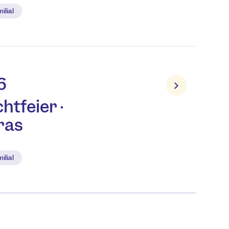
ilial
6
htfeier ·
ras
ilial