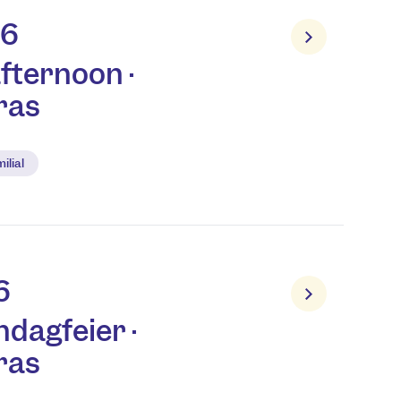
26
fternoon ·
ras
ilial
6
dagfeier ·
ras