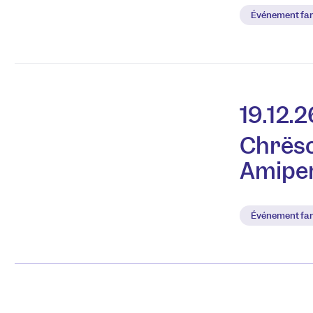
Événement fam
19.12.2
Chrësc
Amipe
Événement fam