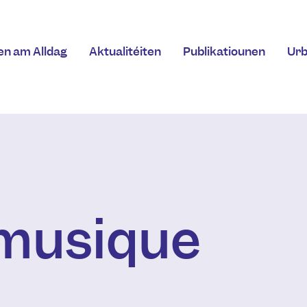
en am Alldag
Aktualitéiten
Publikatiounen
Ur
 musique