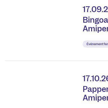
17.09.
Bingoa
Amipe
Événement fam
17.10.2
Pappen
Amipe