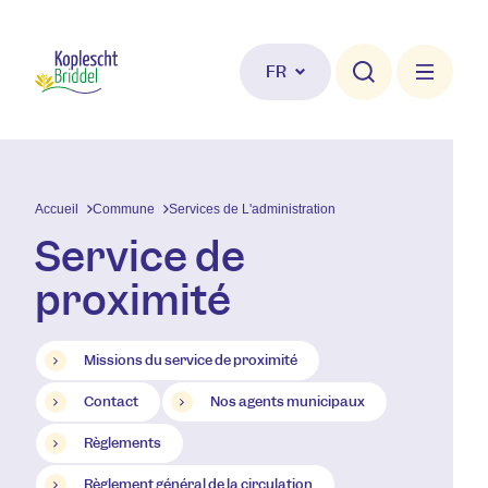
Aller au contenu principal
FR
Accueil
Commune
Services de L'administration
Service de
proximité
Missions du service de proximité
Contact
Nos agents municipaux
Règlements
Règlement général de la circulation