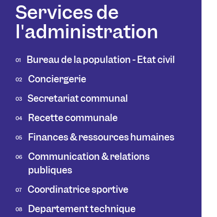
Services de
l'administration
Bureau de la population - État civil
01
Conciergerie
02
Secrétariat communal
03
Recette communale
04
Finances & ressources humaines
05
Communication & relations
06
publiques
Coordinatrice sportive
07
Département technique
08