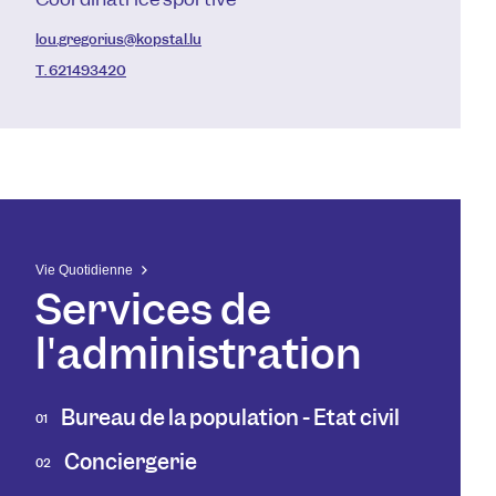
lou.gregorius@kopstal.lu
T. 621493420
Vie Quotidienne
Services de
l'administration
Bureau de la population - État civil
01
Conciergerie
02